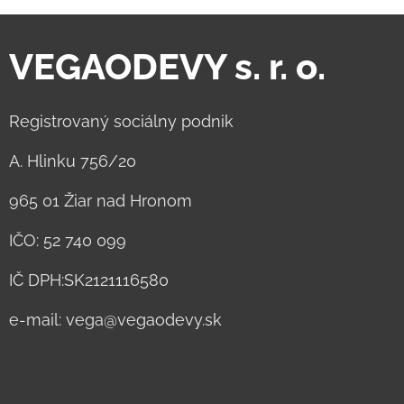
VEGAODEVY s. r. o.
Registrovaný sociálny podnik
A. Hlinku 756/20
965 01 Žiar nad Hronom
IČO: 52 740 099
IČ DPH:SK2121116580
e-mail: vega@vegaodevy.sk