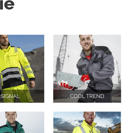
ie
SIGNAL
COOL TREND