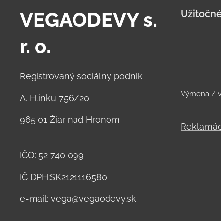
VEGAODEVY s.
Užitočné
r. o.
Registrovaný sociálny podnik
Výmena / v
A. Hlinku 756/20
965 01 Žiar nad Hronom
Reklamác
IČO: 52 740 099
IČ DPH:SK2121116580
e-mail: vega@vegaodevy.sk