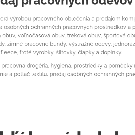
edaj pracovných odevov
berá výrobou pracovného oblečenia a predajom kom
e osobných ochranných pracovných prostriedkov a 
 obuv, voľnočasová obuv, treková obuv, športová obuv
ndy, zimné pracovné bundy, výstražné odevy, jednor
, fleece, froté výrobky, šiltovky, čiapky a doplnky.
 pracovná drogéria, hygiena, prostriedky a pomôcky
vanie a potlač textilu, predaj osobných ochranných p