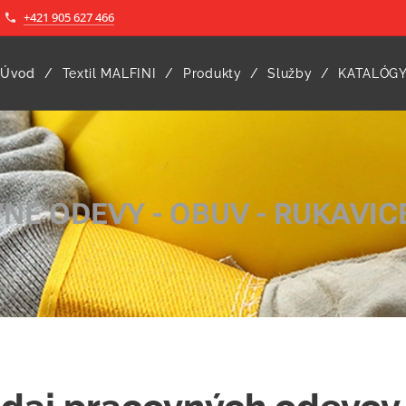
+421 905 627 466
Úvod
Textil MALFINI
Produkty
Služby
KATALÓG
NÉ ODEVY - OBUV - RUKAVICE