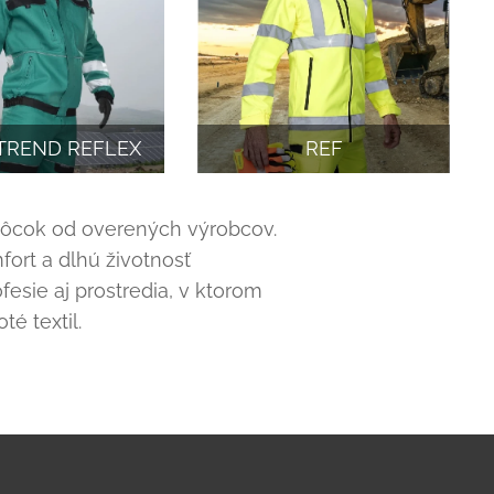
TREND REFLEX
REF
môcok od overených výrobcov.
ort a dlhú životnosť
esie aj prostredia, v ktorom
té textil.