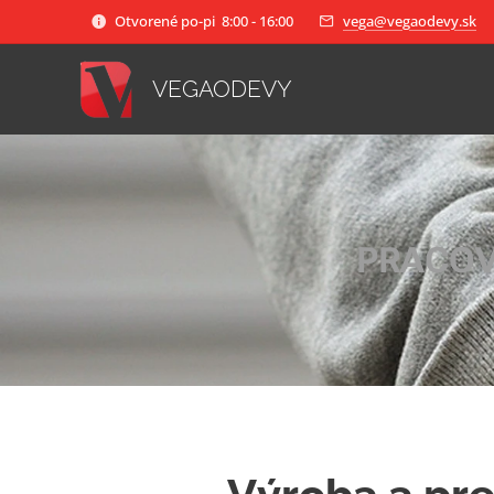
Otvorené po-pi 8:00 - 16:00
vega@vegaodevy.sk
VEGAODEVY
PRACOV