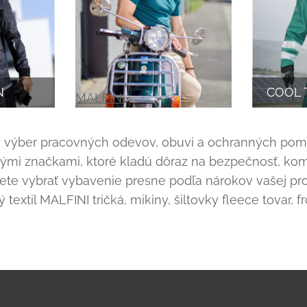
N
COOL 
MALFINI
oký výber pracovných odevov, obuvi a ochranných po
i značkami, ktoré kladú dôraz na bezpečnosť, komf
te vybrať vybavenie presne podľa nárokov vašej prof
xtil MALFINI tričká, mikiny, šiltovky fleece tovar, fro