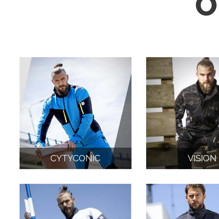
O
CYTYCONIC
VISION