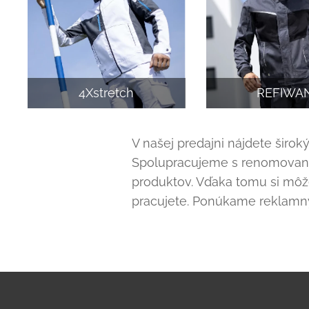
4Xstretch
REFIWA
V našej predajni nájdete šir
Spolupracujeme s renomovaným
produktov. Vďaka tomu si môže
pracujete. Ponúkame reklamný te