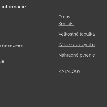
 informácie
O nás
Kontakt
Veľkostná tabuľka
Zákazková výroba
rátenie tovaru
Náhradné plnenie
ie
KATALÓGY