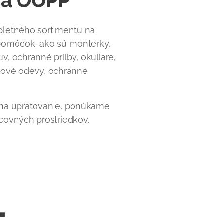
 a OOPP
pletného sortimentu na
pomôcok, ako sú monterky,
, ochranné prilby, okuliare,
ázové odevy, ochranné
 na upratovanie, ponúkame
racovných prostriedkov.