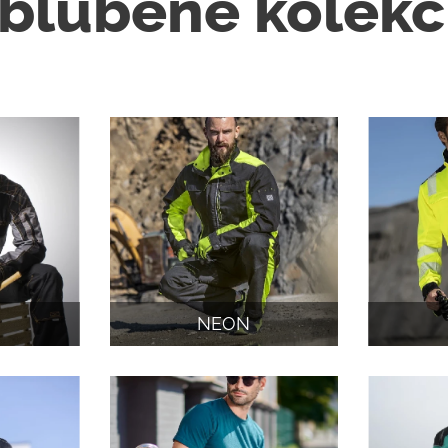
bľúbené kolekc
NEON