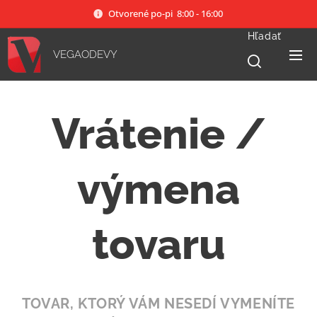
Otvorené po-pi 8:00 - 16:00
Hľadať
VEGAODEVY
Vrátenie /
výmena
tovaru
TOVAR, KTORÝ VÁM NESEDÍ VYMENÍTE