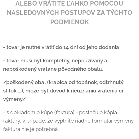
ALEBO VRÁTITE ĽAHKO POMOCOU
NASLEDOVNÝCH POSTUPOV ZA TÝCHTO
PODMIENOK
- tovar je nutné vrátiť do 14 dní od jeho dodania
- tovar musí byť kompletný, nepoužívaný a
nepoškodený vrátane pôvodného obalu.
/poškodený obal (krabica od topánok, odtrhnutý
štítok,...), môže byť dôvod k neuznaniu vrátenia či
výmeny/
- s dokladom o kúpe (faktúra) - postačuje kópia
faktúry, v prípade, že vyplníte riadne formulár výmeny,
faktúra nie je potrebná.