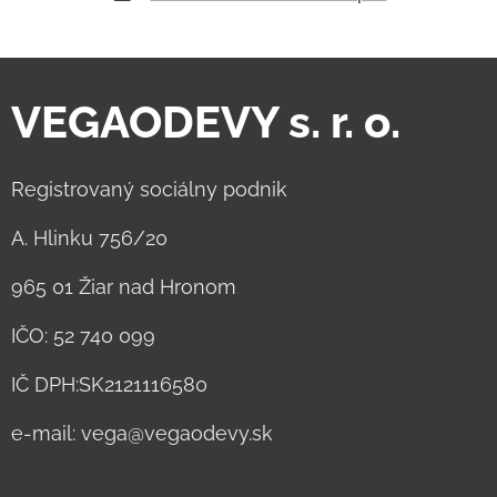
VEGAODEVY s. r. o.
Registrovaný sociálny podnik
A. Hlinku 756/20
965 01 Žiar nad Hronom
IČO: 52 740 099
IČ DPH:SK2121116580
e-mail: vega@vegaodevy.sk