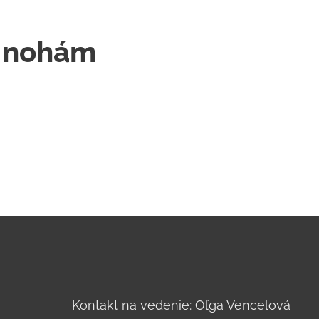
k nohám
Kontakt na vedenie: Oľga Vencelová