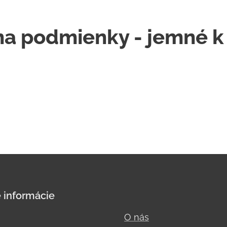
na podmienky - jemné 
 informácie
O nás