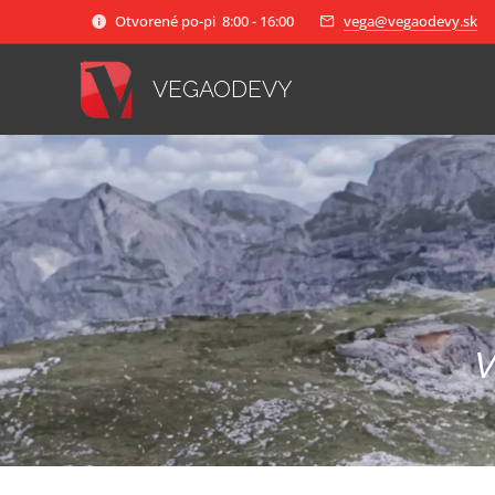
Otvorené po-pi 8:00 - 16:00
vega@vegaodevy.sk
VEGAODEVY
V