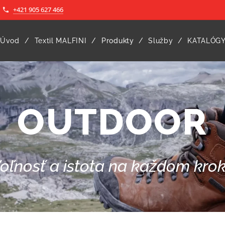
+421 905 627 466
Úvod
Textil MALFINI
Produkty
Služby
KATALÓG
OUTDOOR
oľnosť a istota na každom kro