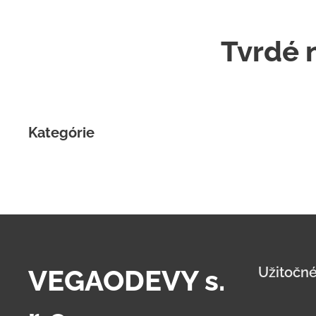
Tvrdé 
Kategórie
VEGAODEVY s.
Užitočné