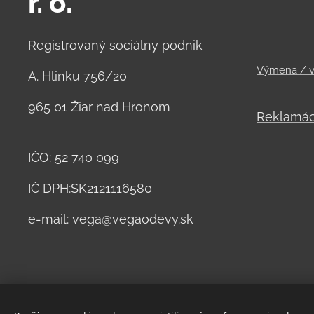
r. o.
Registrovaný sociálny podnik
Výmena / v
A. Hlinku 756/20
965 01 Žiar nad Hronom
Reklamác
IČO: 52 740 099
IČ DPH:SK2121116580
e-mail: vega@vegaodevy.sk