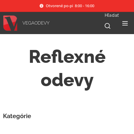
Otvorené po-pi 8:00 - 16:00
Hľadať
VEGAODEVY
Reflexné
odevy
Kategórie