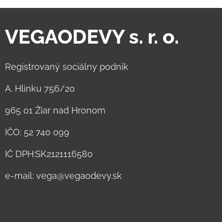
VEGAODEVY s. r. o.
Registrovaný sociálny podnik
A. Hlinku 756/20
965 01 Žiar nad Hronom
IČO: 52 740 099
IČ DPH:SK2121116580
e-mail: vega@vegaodevy.sk